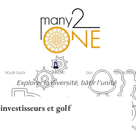
POUR QUOI
COMMENT
QUI
TEMOIGNAG
Explorer la diversité, bâtir l'unité
investisseurs et golf